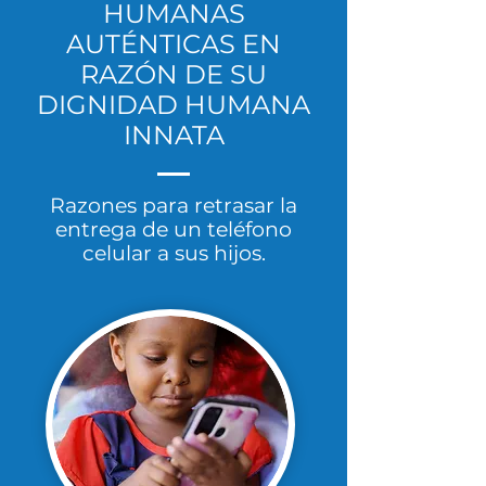
HUMANAS
AUTÉNTICAS EN
RAZÓN DE SU
DIGNIDAD HUMANA
INNATA
Razones para retrasar la
entrega de un teléfono
celular a sus hijos.