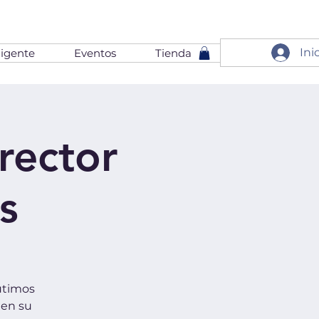
Ini
igente
Eventos
Tienda
rector
s
utimos
 en su