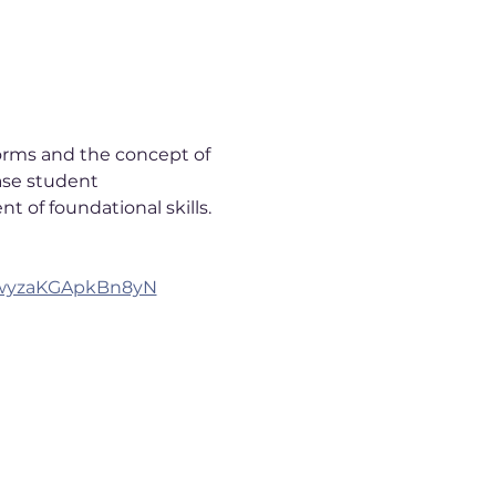
Norms and the concept of 
ase student 
of foundational skills.
WxwyzaKGApkBn8yN