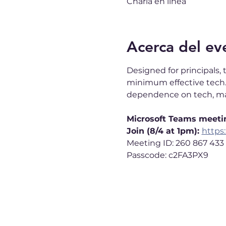
Charla en línea
Acerca del ev
Designed for principals,
minimum effective tech. 
dependence on tech, max
Microsoft Teams meeti
Join (8/4 at 1pm): 
https
Meeting ID: 260 867 433
Passcode: c2FA3PX9