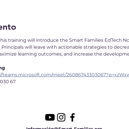
ento
 this training will introduce the Smart Families EdTech 
Principals will leave with actionable strategies to decre
imize learning outcomes, and increase the development 
ng
://teams.microsoft.com/meet/26086743303067?p=xz
 030 67
Información@Smart-Families.org