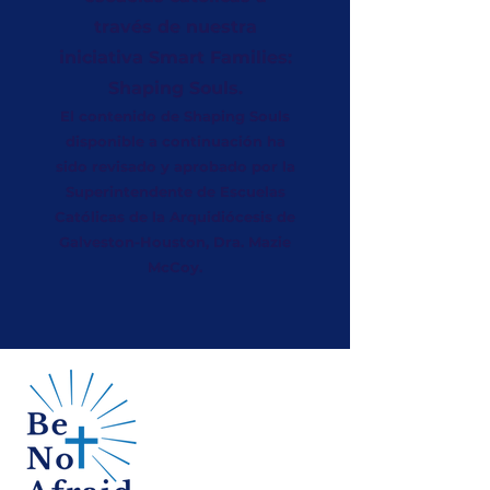
través de nuestra
iniciativa Smart Families:
Shaping Souls.
El contenido de Shaping Souls
disponible a continuación ha
sido revisado y aprobado por la
Superintendente de Escuelas
Católicas de la Arquidiócesis de
Galveston-Houston, Dra. Mazie
McCoy.