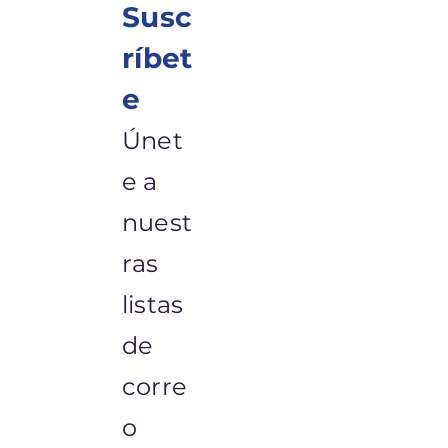
Susc
ríbet
e
Únet
e a
nuest
ras
listas
de
corre
o