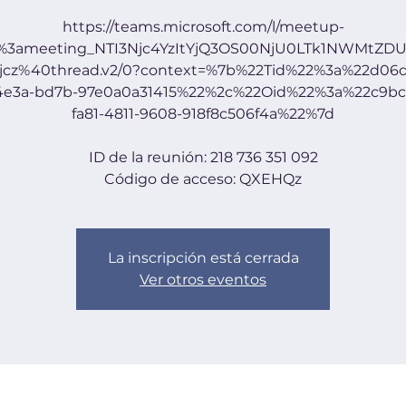
https://teams.microsoft.com/l/meetup-
19%3ameeting_NTI3Njc4YzItYjQ3OS00NjU0LTk1NWMtZDU
jcz%40thread.v2/0?context=%7b%22Tid%22%3a%22d06d
-4e3a-bd7b-97e0a0a31415%22%2c%22Oid%22%3a%22c9bc
fa81-4811-9608-918f8c506f4a%22%7d
ID de la reunión: 218 736 351 092
La inscripción está cerrada
Ver otros eventos