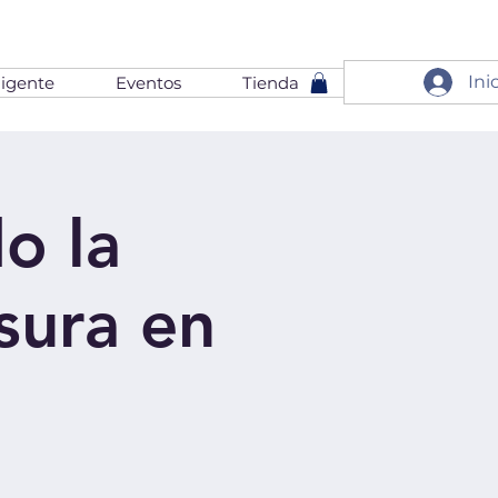
Ini
igente
Eventos
Tienda
do la
sura en