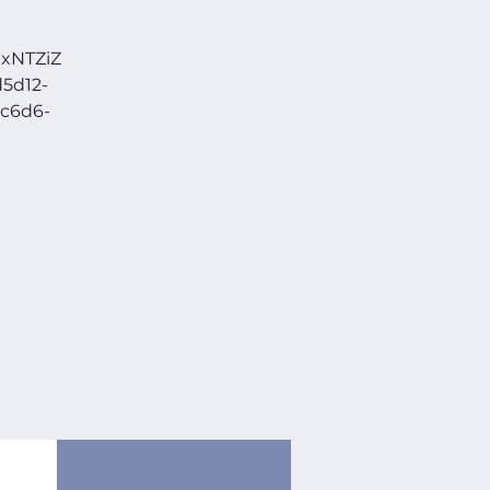
xNTZiZ
5d12-
c6d6-