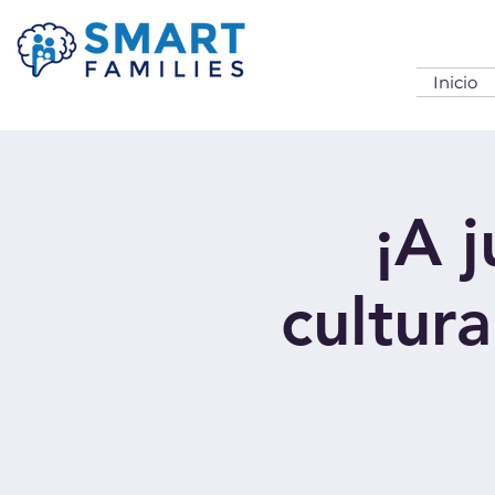
Inicio
¡A j
cultur