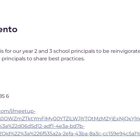
ento
 is for our year 2 and 3 school principals to be reinvigora
 principals to share best practices.
85 6
.com/l/meetup-
A0OWZmZTktYmFiMy00YTZiLWJjYTQtMzM2YjExNjQxYjYx
3a%22d06d5d12-adf1-4e3a-bd7b-
Oid%22%3a%226f535a2a-2efa-43ba-8a3c-cc159e94c5a1