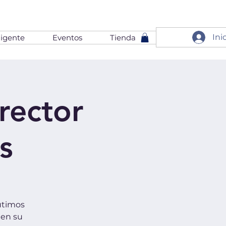
Ini
igente
Eventos
Tienda
rector
s
utimos
 en su