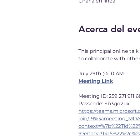
Charla en línea
Acerca del ev
This principal online talk
to collaborate with other
July 29th @ 10 AM
Meeting Link
Meeting ID: 259 271 911 6
Passcode: Sb3gd2ux
https://teams.microsoft
join/19%3ameeting_MD
context=%7b%22Tid%22%
97e0a0a31415%22%2c%22