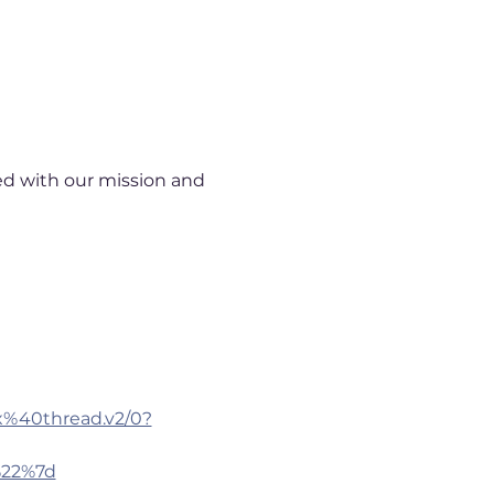
ted with our mission and 
%40thread.v2/0?
%22%7d