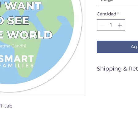
Cantidad
*
Agr
Shipping & Ret
**ALL SALES
Ships within
Standard shi
ff-tab