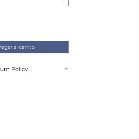
egar al carrito
urn Policy
 FINAL**
 2-3 weeks
pping: $7.99