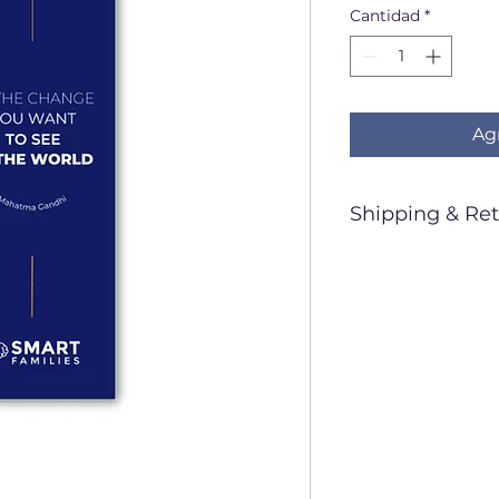
Cantidad
*
Agr
Shipping & Ret
**ALL SALES
Ships within
Standard shi