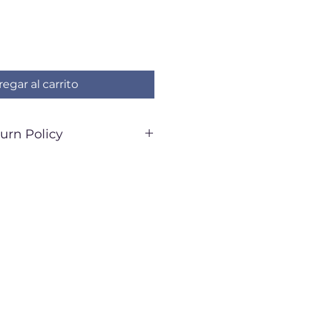
egar al carrito
urn Policy
 FINAL**
 2-3 weeks
pping: $7.99